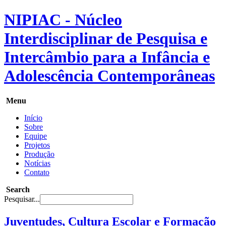
NIPIAC - Núcleo
Interdisciplinar de Pesquisa e
Intercâmbio para a Infância e
Adolescência Contemporâneas
Menu
Início
Sobre
Equipe
Projetos
Produção
Notícias
Contato
Search
Pesquisar...
Juventudes, Cultura Escolar e Formação