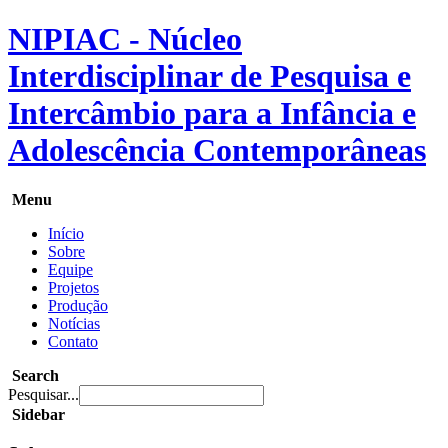
NIPIAC - Núcleo
Interdisciplinar de Pesquisa e
Intercâmbio para a Infância e
Adolescência Contemporâneas
Menu
Início
Sobre
Equipe
Projetos
Produção
Notícias
Contato
Search
Pesquisar...
Sidebar