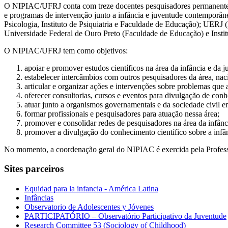
O NIPIAC/UFRJ conta com treze docentes pesquisadores permanentes, 
e programas de intervenção junto a infância e juventude contemporâne
Psicologia, Instituto de Psiquiatria e Faculdade de Educação); UERJ 
Universidade Federal de Ouro Preto (Faculdade de Educação) e Insti
O NIPIAC/UFRJ tem como objetivos:
apoiar e promover estudos científicos na área da infância e da j
estabelecer intercâmbios com outros pesquisadores da área, nac
articular e organizar ações e intervenções sobre problemas que 
oferecer consultorias, cursos e eventos para divulgação de con
atuar junto a organismos governamentais e da sociedade civil e
formar profissionais e pesquisadores para atuação nessa área;
promover e consolidar redes de pesquisadores na área da infânc
promover a divulgação do conhecimento científico sobre a infâ
No momento, a coordenação geral do NIPIAC é exercida pela Professor
Sites parceiros
Equidad para la infancia - América Latina
Infâncias
Observatorio de Adolescentes y Jóvenes
PARTICIPATÓRIO – Observatório Participativo da Juventude
Research Committee 53 (Sociology of Childhood)