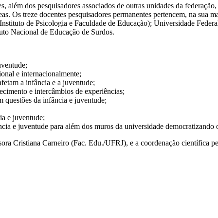
além dos pesquisadores associados de outras unidades da federação, a
as. Os treze docentes pesquisadores permanentes pertencem, na sua mai
(Instituto de Psicologia e Faculdade de Educação); Universidade Federa
tuto Nacional de Educação de Surdos.
uventude;
ional e internacionalmente;
afetam a infância e a juventude;
hecimento e intercâmbios de experiências;
m questões da infância e juventude;
ia e juventude;
ncia e juventude para além dos muros da universidade democratizando o 
a Cristiana Carneiro (Fac. Edu./UFRJ), e a coordenação científica pel