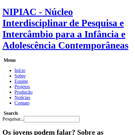
NIPIAC - Núcleo
Interdisciplinar de Pesquisa e
Intercâmbio para a Infância e
Adolescência Contemporâneas
Menu
Início
Sobre
Equipe
Projetos
Produção
Notícias
Contato
Search
Pesquisar...
Os jovens podem falar? Sobre as