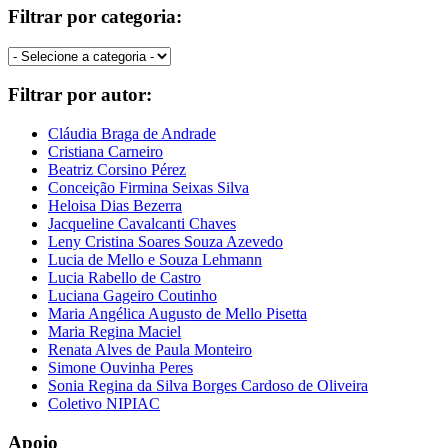
Filtrar por categoria:
Filtrar por autor:
Cláudia Braga de Andrade
Cristiana Carneiro
Beatriz Corsino Pérez
Conceição Firmina Seixas Silva
Heloisa Dias Bezerra
Jacqueline Cavalcanti Chaves
Leny Cristina Soares Souza Azevedo
Lucia de Mello e Souza Lehmann
Lucia Rabello de Castro
Luciana Gageiro Coutinho
Maria Angélica Augusto de Mello Pisetta
Maria Regina Maciel
Renata Alves de Paula Monteiro
Simone Ouvinha Peres
Sonia Regina da Silva Borges Cardoso de Oliveira
Coletivo NIPIAC
Apoio