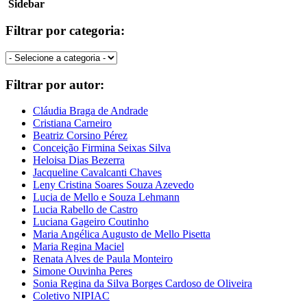
Sidebar
Filtrar por categoria:
Filtrar por autor:
Cláudia Braga de Andrade
Cristiana Carneiro
Beatriz Corsino Pérez
Conceição Firmina Seixas Silva
Heloisa Dias Bezerra
Jacqueline Cavalcanti Chaves
Leny Cristina Soares Souza Azevedo
Lucia de Mello e Souza Lehmann
Lucia Rabello de Castro
Luciana Gageiro Coutinho
Maria Angélica Augusto de Mello Pisetta
Maria Regina Maciel
Renata Alves de Paula Monteiro
Simone Ouvinha Peres
Sonia Regina da Silva Borges Cardoso de Oliveira
Coletivo NIPIAC