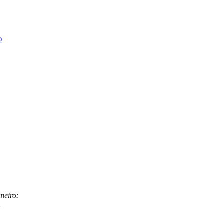
neiro:
2