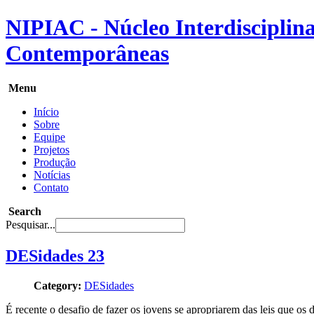
NIPIAC - Núcleo Interdisciplina
Contemporâneas
Menu
Início
Sobre
Equipe
Projetos
Produção
Notícias
Contato
Search
Pesquisar...
DESidades 23
Category:
DESidades
É recente o desafio de fazer os jovens se apropriarem das leis que o