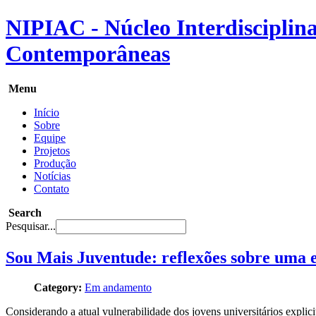
NIPIAC - Núcleo Interdisciplina
Contemporâneas
Menu
Início
Sobre
Equipe
Projetos
Produção
Notícias
Contato
Search
Pesquisar...
Sou Mais Juventude: reflexões sobre uma e
Category:
Em andamento
Considerando a atual vulnerabilidade dos jovens universitários explici