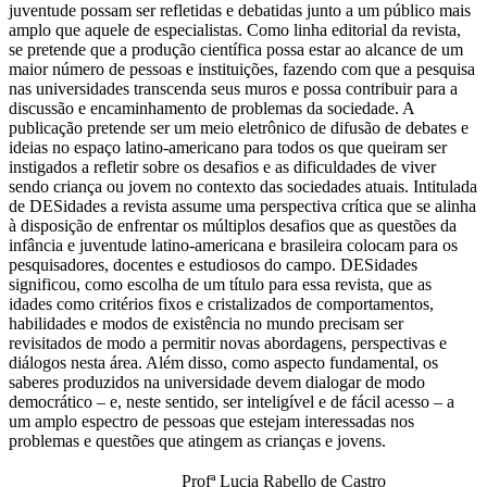
juventude possam ser refletidas e debatidas junto a um público mais
amplo que aquele de especialistas. Como linha editorial da revista,
se pretende que a produção científica possa estar ao alcance de um
maior número de pessoas e instituições, fazendo com que a pesquisa
nas universidades transcenda seus muros e possa contribuir para a
discussão e encaminhamento de problemas da sociedade. A
publicação pretende ser um meio eletrônico de difusão de debates e
ideias no espaço latino-americano para todos os que queiram ser
instigados a refletir sobre os desafios e as dificuldades de viver
sendo criança ou jovem no contexto das sociedades atuais. Intitulada
de DESidades a revista assume uma perspectiva crítica que se alinha
à disposição de enfrentar os múltiplos desafios que as questões da
infância e juventude latino-americana e brasileira colocam para os
pesquisadores, docentes e estudiosos do campo. DESidades
significou, como escolha de um título para essa revista, que as
idades como critérios fixos e cristalizados de comportamentos,
habilidades e modos de existência no mundo precisam ser
revisitados de modo a permitir novas abordagens, perspectivas e
diálogos nesta área. Além disso, como aspecto fundamental, os
saberes produzidos na universidade devem dialogar de modo
democrático – e, neste sentido, ser inteligível e de fácil acesso – a
um amplo espectro de pessoas que estejam interessadas nos
problemas e questões que atingem as crianças e jovens.
Profª Lucia Rabello de Castro