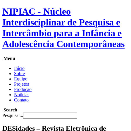
NIPIAC - Núcleo
Interdisciplinar de Pesquisa e
Intercâmbio para a Infância e
Adolescência Contemporâneas
Menu
Início
Sobre
Equipe
Projetos
Produção
Notícias
Contato
Search
Pesquisar...
DESidades – Revista Eletrônica de