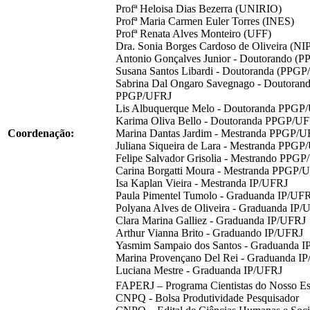
Profª Heloisa Dias Bezerra (UNIRIO)
Profª Maria Carmen Euler Torres (INES)
Profª Renata Alves Monteiro (UFF)
Dra. Sonia Borges Cardoso de Oliveira (N
Antonio Gonçalves Junior - Doutorando (
Susana Santos Libardi - Doutoranda (PPG
Sabrina Dal Ongaro Savegnago - Doutoran
PPGP/UFRJ
Lis Albuquerque Melo - Doutoranda PPGP
Karima Oliva Bello - Doutoranda PPGP/U
Coordenação:
Marina Dantas Jardim - Mestranda PPGP/
Juliana Siqueira de Lara - Mestranda PPG
Felipe Salvador Grisolia - Mestrando PPG
Carina Borgatti Moura - Mestranda PPGP/
Isa Kaplan Vieira - Mestranda IP/UFRJ
Paula Pimentel Tumolo - Graduanda IP/UF
Polyana Alves de Oliveira - Graduanda IP/
Clara Marina Galliez - Graduanda IP/UFRJ
Arthur Vianna Brito - Graduando IP/UFRJ
Yasmim Sampaio dos Santos - Graduanda 
Marina Provençano Del Rei - Graduanda I
Luciana Mestre - Graduanda IP/UFRJ
FAPERJ – Programa Cientistas do Nosso Es
CNPQ - Bolsa Produtividade Pesquisador